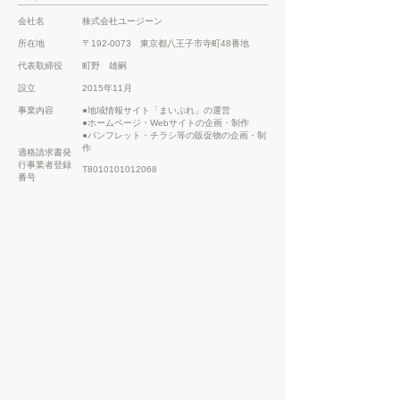
会社名
株式会社ユージーン
所在地
〒192-0073 東京都八王子市寺町48番地
代表取締役
町野 雄嗣
設立
2015年11月
事業内容
●地域情報サイト「まいぷれ」の運営
●ホームページ・Webサイトの企画・制作
●パンフレット・チラシ等の販促物の企画・制
作
​適格請求書発
行事業者登録
T8010101012068
番号