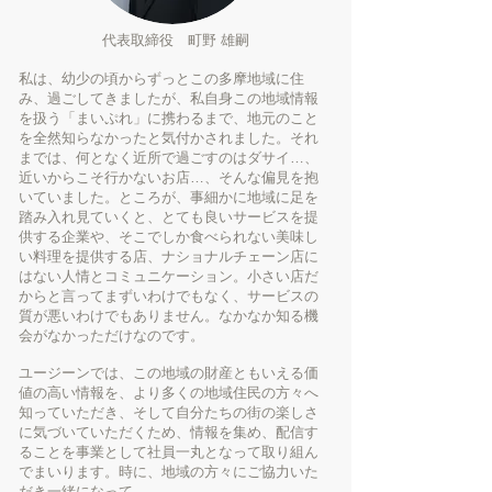
代表取締役 町野 雄嗣
私は、幼少の頃からずっとこの多摩地域に住
み、過ごしてきましたが、私自身この地域情報
を扱う「まいぷれ」に携わるまで、地元のこと
を全然知らなかったと気付かされました。それ
までは、何となく近所で過ごすのはダサイ…、
近いからこそ行かないお店…、そんな偏見を抱
いていました。ところが、事細かに地域に足を
踏み入れ見ていくと、とても良いサービスを提
供する企業や、そこでしか食べられない美味し
い料理を提供する店、ナショナルチェーン店に
はない人情とコミュニケーション。小さい店だ
からと言ってまずいわけでもなく、サービスの
質が悪いわけでもありません。なかなか知る機
会がなかっただけなのです。
ユージーンでは、この地域の財産ともいえる価
値の高い情報を、より多くの地域住民の方々へ
知っていただき、そして自分たちの街の楽しさ
に気づいていただくため、情報を集め、配信す
ることを事業として社員一丸となって取り組ん
でまいります。時に、地域の方々にご協力いた
だき一緒になって。